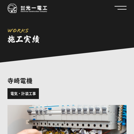
works
施工実績
寺崎電機
電気・計装工事