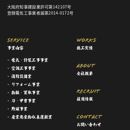
大阪府知事建設業許可第142107号
登録電気工事業者届第2014-0172号
service
works
事業内容
施工実績
電気・計装工事事業
about
空調工事事業
会社概要
消防設備業
リフォーム事業
recruit
物販・買取事業
採用情報
刀・甲冑事業
野球事業
contact
産業廃棄物収集運搬業
お問い合わせ